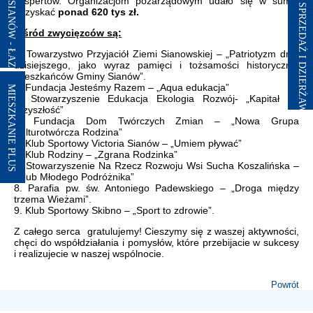
ekspertów. Organizacjom pozarządowym udało się w sumie
pozyskać
ponad 620 tys zł.
Wśród zwycięzców są:
1. Towarzystwo Przyjaciół Ziemi Sianowskiej – „Patriotyzm dnia
dzisiejszego, jako wyraz pamięci i tożsamości historycznej
mieszkańców Gminy Sianów”.
2. Fundacja Jesteśmy Razem – „Aqua edukacja”
MIESZKANIE PLUS
3. Stowarzyszenie Edukacja Ekologia Rozwój- „Kapitał na
przyszłość”
4. Fundacja Dom Twórczych Zmian – „Nowa Grupa
Kulturotwórcza Rodzina”
5. Klub Sportowy Victoria Sianów – „Umiem pływać”
6. Klub Rodziny – „Zgrana Rodzinka”
7. Stowarzyszenie Na Rzecz Rozwoju Wsi Sucha Koszalińska –
„Klub Młodego Podróżnika”
8. Parafia pw. św. Antoniego Padewskiego – „Droga między
trzema Wieżami”.
9. Klub Sportowy Skibno – „Sport to zdrowie”.
Z całego serca gratulujemy! Cieszymy się z waszej aktywności,
chęci do współdziałania i pomysłów, które przebijacie w sukcesy
i realizujecie w naszej wspólnocie.
Powrót