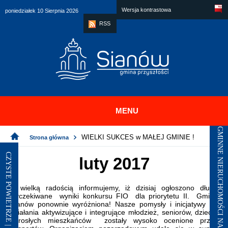
Skip to main menu
Przejdź do treści
Skip to site map
Skip to footer
Wersja kontrastowa
poniedziałek 10 Sierpnia 2026
RSS
MENU
GMINNE NIERUCHOMOŚCI NA SPRZEDAŻ I DZIERŻAWY
WIELKI SUKCES w MAŁEJ GMINIE !
Strona główna
CZYSTE POWIETRZE | SIANÓW - ŁAZY
luty 2017
Z wielką radością informujemy, iż dzisiaj ogłoszono długo
wyczekiwane wyniki konkursu FIO dla priorytetu II. Gmina
Sianów ponownie wyróżniona! Nasze pomysły i inicjatywy na
działania aktywizujące i integrujące młodzież, seniorów, dzieci i
dorosłych mieszkańców zostały wysoko ocenione przez