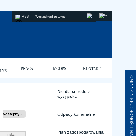
RSS
Wersja kontrastowa
PRACA
MGOPS
KONTAKT
LNE
GMINNE NIERUCHOMOŚCI NA SPRZEDAŻ I DZIERŻAWY
Nie dla smrodu z
wysypiska
Odpady komunalne
Następny »
Plan zagospodarowania
ndz.