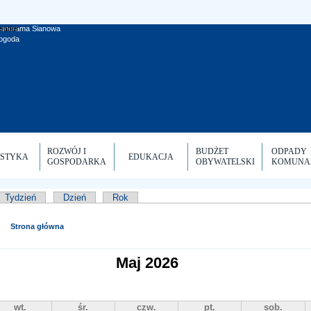
ogoda
ROZWÓJ I
BUDŻET
ODPADY
YSTYKA
EDUKACJA
GOSPODARKA
OBYWATELSKI
KOMUNA
wna karta)
Tydzień
Dzień
Rok
stawowe
Strona główna
Maj 2026
wt.
śr.
czw.
pt.
sob.