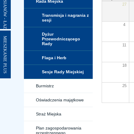
Rada Miejska
27
Transmisja i nagrania z
sesji
4
Dyżur
MIESZKANIE PLUS
Przewodniczącego
Rady
11
Flaga i Herb
18
Sesje Rady Miejskiej
25
Burmistrz
Oświadczenia majątkowe
Straż Miejska
Plan zagospodarowania
przestrzennego