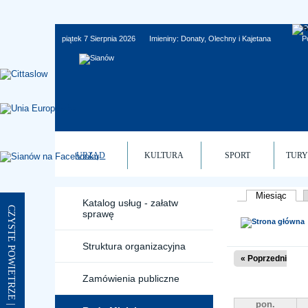
Skip to main menu
Przejdź do treści
Skip to site map
Skip to footer
piątek 7 Sierpnia 2026
Imieniny:
Donaty, Olechny i Kajetana
P
URZĄD
KULTURA
SPORT
TUR
Miesiąc
(akty
Katalog usług - załatw
Karty pod
CZYSTE POWIETRZE | SIANÓW - ŁAZY
sprawę
Struktura organizacyjna
« Poprzedni
Zamówienia publiczne
pon.